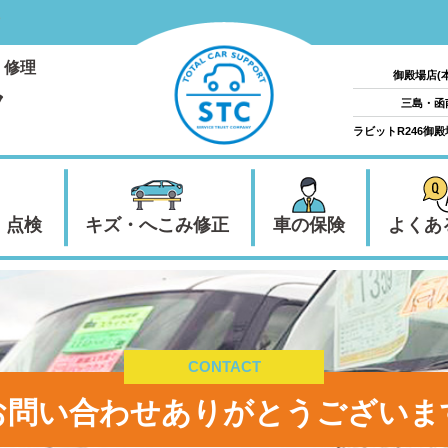
・修理
御殿場店(
ク
三島・函
ラビットR246御
・点検
キズ・へこみ修正
車の保険
よくあ
CONTACT
お問い合わせありがとうございま