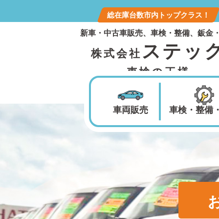
総在庫台数市内トップクラス！
新車・中古車販売、車検・整備、鈑金
ステッ
株式会社
車検の王様
車両販売
車検・整備