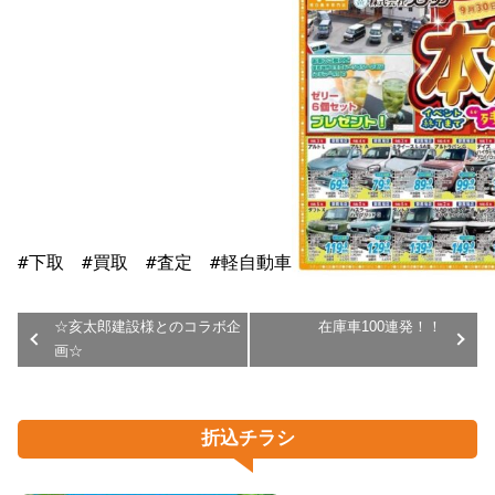
#下取　#買取　#査定　#軽自動車
☆亥太郎建設様とのコラボ企
在庫車100連発！！
画☆
折込チラシ