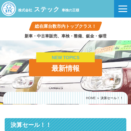
ステック
株式会社
車検の王様
総在庫台数市内トップクラス！
新車・中古車販売、車検・整備、鈑金・修理
NEW TOPICS
最新情報
HOME
＞ 決算セール！！
決算セール！！