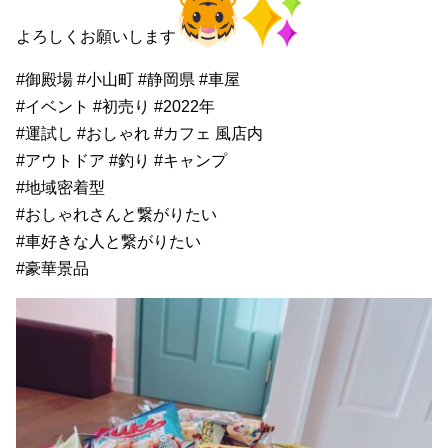
よろしくお願いします
#御殿場 #小山町 #静岡県 #車屋
#イベント #初売り #2022年
#運試し #おしゃれ #カフェ 風店内
#アウトドア #釣り #キャンプ
#地域密着型
#おしゃれさんと繋がりたい
#車好きな人と繋がりたい
#豪華景品