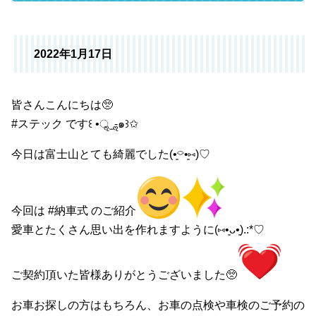
2022年1月17日
皆さんこんにちは🥺
#ステック です꒰ •ॢ ̫ -ॢ๑꒱✩
今日は富士山とても綺麗でした(•͈⌔•͈⑅)♡
今回は #納車式 のご紹介
愛車とたくさん思い出を作れますように(⑅•͈ᴗ•͈).:*♡
ご契約頂いた皆様ありがとうございました🥺
お車お探しの方はもちろん、お車の点検や車検のご予約の