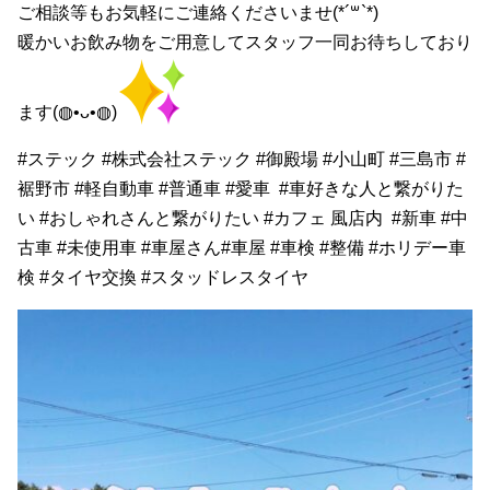
ご相談等もお気軽にご連絡くださいませ(*´꒳`*)
暖かいお飲み物をご用意してスタッフ一同お待ちしており
ます(◍•ᴗ•◍)
#ステック #株式会社ステック #御殿場 #小山町 #三島市 #
裾野市 #軽自動車 #普通車 #愛車 #車好きな人と繋がりた
い #おしゃれさんと繋がりたい #カフェ 風店内 #新車 #中
古車 #未使用車 #車屋さん#車屋 #車検 #整備 #ホリデー車
検 #タイヤ交換 #スタッドレスタイヤ