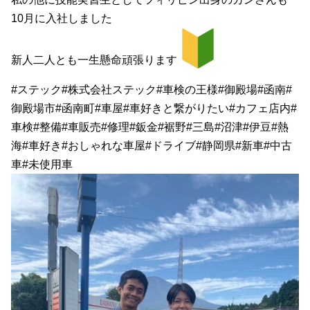
10月に入社しました
新人二人とも一生懸命頑張ります
#ステック#株式会社ステック#車検の王様#御殿場#函南#
御殿場市#函南町#車屋#車好きと繋がりたい#カフェ店内#
車検#整備#車販売#修理#鈑金#裾野#三島#沼津#伊豆#熱
海#車好き#おしゃれな車屋#ドライブ#静岡県#新車#中古
車#未使用車