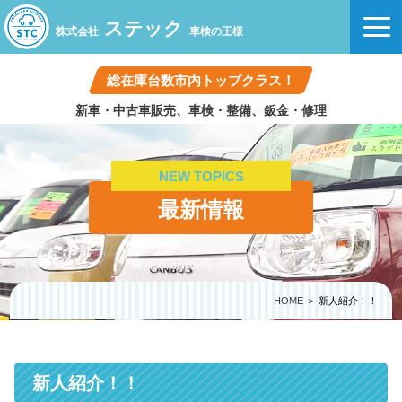
ステック
株式会社
車検の王様
総在庫台数市内トップクラス！
新車・中古車販売、車検・整備、鈑金・修理
NEW TOPICS
最新情報
HOME
＞ 新人紹介！！
新人紹介！！