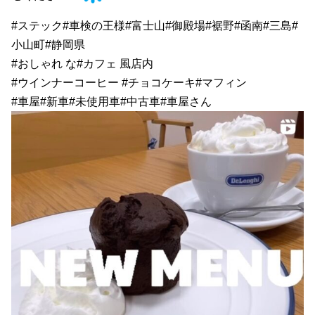
#ステック#車検の王様#富士山#御殿場#裾野#函南#三島#
小山町#静岡県
#おしゃれ な#カフェ 風店内
#ウインナーコーヒー #チョコケーキ#マフィン
#車屋#新車#未使用車#中古車#車屋さん