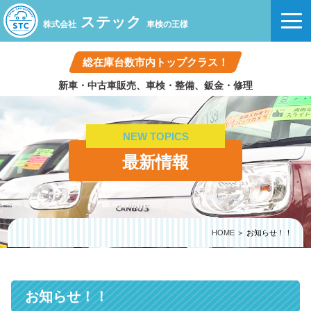
ステック
株式会社
車検の王様
総在庫台数市内トップクラス！
新車・中古車販売、車検・整備、鈑金・修理
NEW TOPICS
最新情報
HOME
＞ お知らせ！！
お知らせ！！