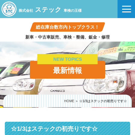
ステック
株式会社
車検の王様
総在庫台数市内トップクラス！
新車・中古車販売、車検・整備、鈑金・修理
NEW TOPICS
最新情報
HOME
＞ ☆1/3はステックの初売りです☆
☆1/3はステックの初売りです☆