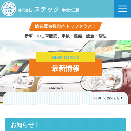
ステック
株式会社
車検の王様
総在庫台数市内トップクラス！
新車・中古車販売、車検・整備、鈑金・修理
NEW TOPICS
最新情報
HOME
＞ お知らせ！
お知らせ！