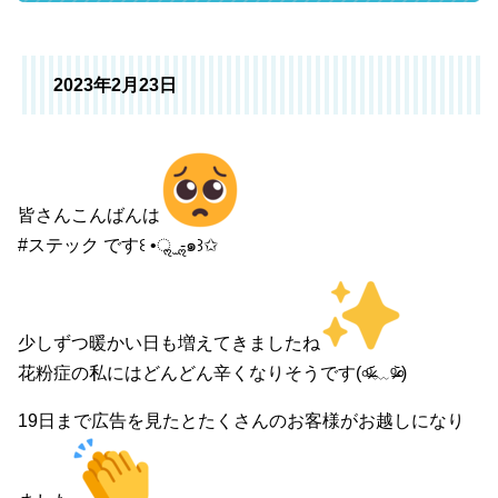
2023年2月23日
皆さんこんばんは
#ステック です꒰ •ॢ ̫ -ॢ๑꒱✩
少しずつ暖かい日も増えてきましたね
花粉症の私にはどんどん辛くなりそうです(৹ᵒ̴̶̷᷄﹏ᵒ̴̶̷᷅৹)
19日まで広告を見たとたくさんのお客様がお越しになり