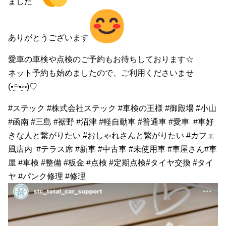
ました
ありがとうございます
愛車の車検や点検のご予約もお待ちしております☆
ネット予約も始めましたので、ご利用くださいませ
(•͈⌔•͈⑅)♡
#ステック #株式会社ステック #車検の王様 #御殿場 #小山
#函南 #三島 #裾野 #沼津 #軽自動車 #普通車 #愛車 #車好
きな人と繋がりたい #おしゃれさんと繋がりたい #カフェ
風店内 #テラス席 #新車 #中古車 #未使用車 #車屋さん#車
屋 #車検 #整備 #板金 #点検 #定期点検#タイヤ交換 #タイ
ヤ #パンク修理 #修理