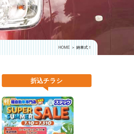
HOME
＞ 納車式！
折込チラシ