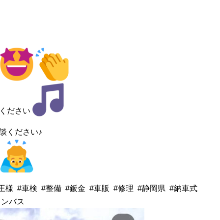
ください
談ください♪
王様 #車検 #整備 #鈑金 #車販 #修理 #静岡県 #納車式
ャンバス