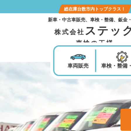
総在庫台数市内トップクラス！
新車・中古車販売、車検・整備、鈑金
ステッ
株式会社
車検の王様
車両販売
車検・整備