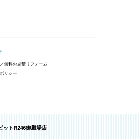
せ
／無料お見積りフォーム
ポリシー
ビットR246御殿場店