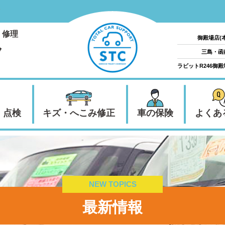
・修理
御殿場店(
ク
三島・函
ラビットR246御
・点検
キズ・へこみ修正
車の保険
よくあ
NEW TOPICS
最新情報