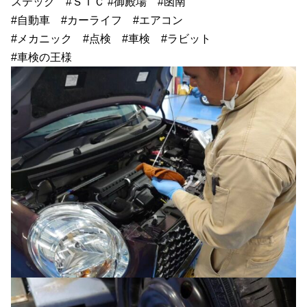
ステック #ＳＴＣ #御殿場 #函南
#自動車 #カーライフ #エアコン
#メカニック #点検 #車検 #ラビット
#車検の王様