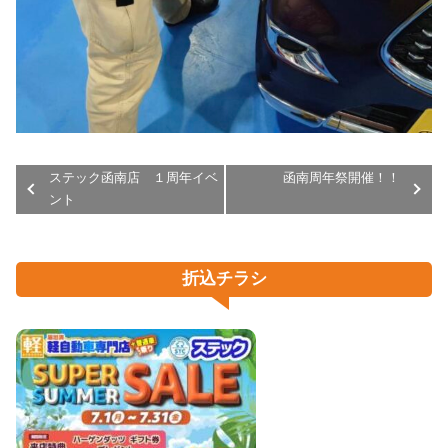
ステック函南店 １周年イベ
函南周年祭開催！！
ント
折込チラシ