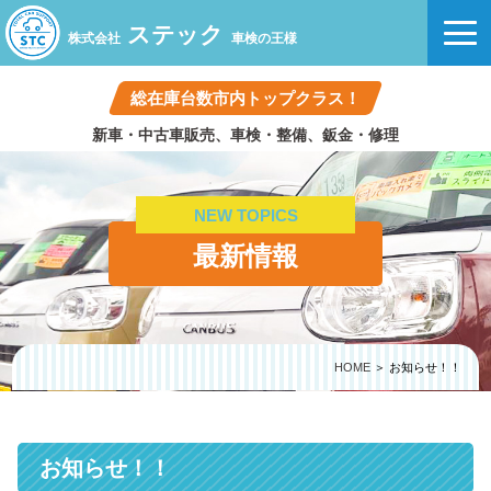
ステック
株式会社
車検の王様
総在庫台数市内トップクラス！
新車・中古車販売、車検・整備、鈑金・修理
NEW TOPICS
最新情報
HOME
＞ お知らせ！！
お知らせ！！