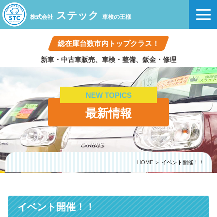
ステック
株式会社
車検の王様
総在庫台数市内トップクラス！
新車・中古車販売、車検・整備、鈑金・修理
NEW TOPICS
最新情報
HOME
＞ イベント開催！！
イベント開催！！