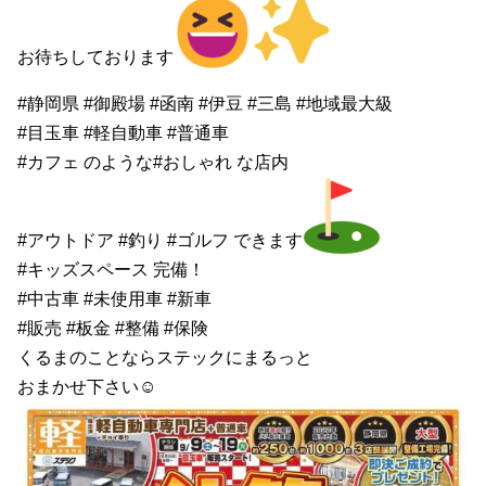
お待ちしております
#静岡県 #御殿場 #函南 #伊豆 #三島 #地域最大級
#目玉車 #軽自動車 #普通車
#カフェ のような#おしゃれ な店内
#アウトドア #釣り #ゴルフ できます
#キッズスペース 完備！
#中古車 #未使用車 #新車
#販売 #板金 #整備 #保険
くるまのことならステックにまるっと
おまかせ下さい☺︎