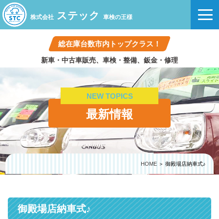
ステック
株式会社
車検の王様
総在庫台数市内トップクラス！
新車・中古車販売、車検・整備、鈑金・修理
NEW TOPICS
最新情報
HOME
＞ 御殿場店納車式♪
御殿場店納車式♪