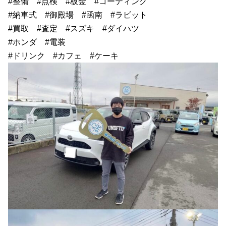
#整備 #点検 #板金 #コーティング
#納車式 #御殿場 #函南 #ラビット
#買取 #査定 #スズキ #ダイハツ
#ホンダ #電装
#ドリンク #カフェ #ケーキ