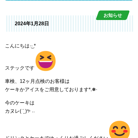
お知らせ
2024年1月28日
こんにちは·͜· *
ステックです
車検、12ヶ月点検のお客様は
ケーキかアイスをご用意しております*.❅·
今のケーキは
カヌレ( ¨̮ )𖧧 ˒˒