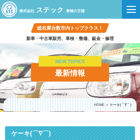
ステック
株式会社
車検の王様
総在庫台数市内トップクラス！
新車・中古車販売、車検・整備、鈑金・修理
NEW TOPICS
最新情報
HOME
＞ ケーキ(⌒∇⌒)
ケーキ(⌒∇⌒)