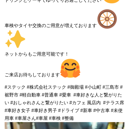
ドリンクとケーキでゆっくりお過ごしください
車検やタイヤ交換のご用意が増えております
ネットからもご用意可能です！
ご来店お待ちしております
#ステック #株式会社ステック #御殿場 #小山町 #三島市 #
裾野市 #軽自動車 #普通車 #愛車 #車好きな人と繋がりた
い #おしゃれさんと繋がりたい #カフェ 風店内 #テラス席
#車好き女子 #車好き男子 #ドライブ #新車 #中古車 #未使
用車 #車屋さん#車屋 #車検 #整備