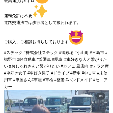
最高速度は6キロ
運転免許は不要
道路交通法では歩行者として扱われます。
ご購入、ご相談お待ちしております
#ステック #株式会社ステック #御殿場 #小山町 #三島市 #
裾野市 #軽自動車 #普通車 #愛車 #車好きな人と繋がりた
い #おしゃれさんと繋がりたい #カフェ 風店内 #テラス席
#車好き女子 #車好き男子 #ドライブ #新車 #中古車 #未使
用車 #車屋さん#車屋 #車検 #整備 #ハンドメイド #セニア
カー