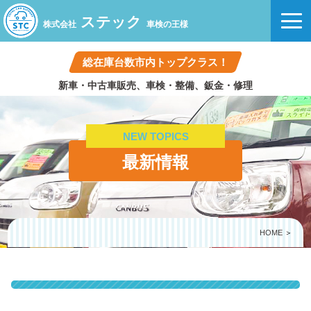
ステック
株式会社
車検の王様
総在庫台数市内トップクラス！
新車・中古車販売、車検・整備、鈑金・修理
NEW TOPICS
最新情報
HOME
＞