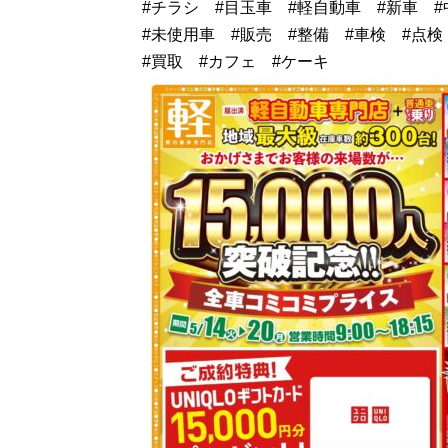
#チラシ #目玉車 #軽自動車 #新車 #
#未使用車 #販売 #整備 #車検 #点検
#買取 #カフェ #ケーキ