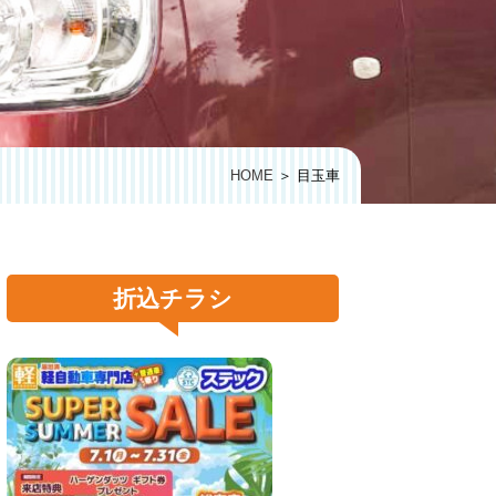
HOME
＞ 目玉車
折込チラシ