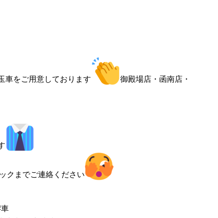
目玉車をご用意しております
御殿場店・函南店・
す
ックまでご連絡ください
#車