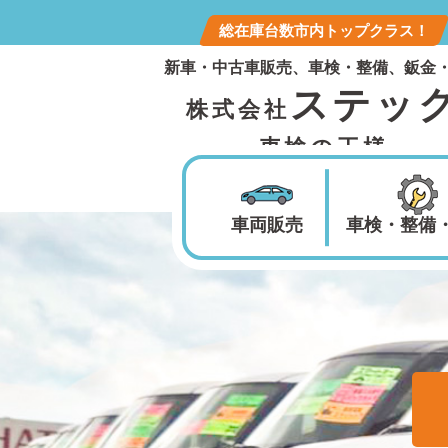
総在庫台数市内トップクラス！
新車・中古車販売、車検・整備、鈑金
ステッ
株式会社
車検の王様
車両販売
車検・整備