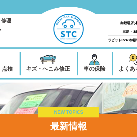
・修理
御殿場店(
ク
三島・函
ラビットR246御
・点検
キズ・へこみ修正
車の保険
よくあ
NEW TOPICS
最新情報