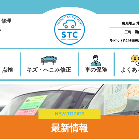
・修理
御殿場店(
ク
三島・函
ラビットR246御
・点検
キズ・へこみ修正
車の保険
よくあ
NEW TOPICS
最新情報