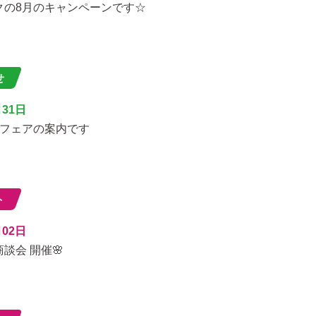
クの8月のキャンペーンです☆
せ
月31日
のフェアの案内です
ト
月02日
商談会 開催🌸