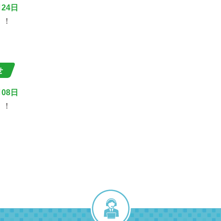
月24日
！！
せ
月08日
！！