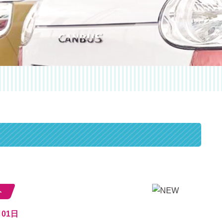
ト
月01日