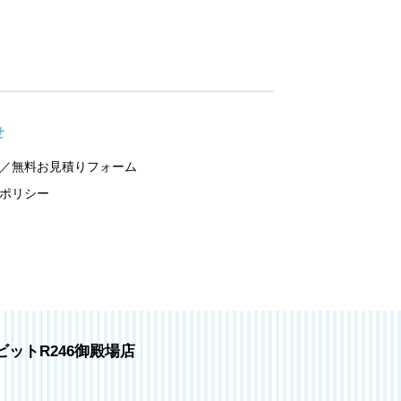
せ
／無料お見積りフォーム
ポリシー
ビットR246御殿場店