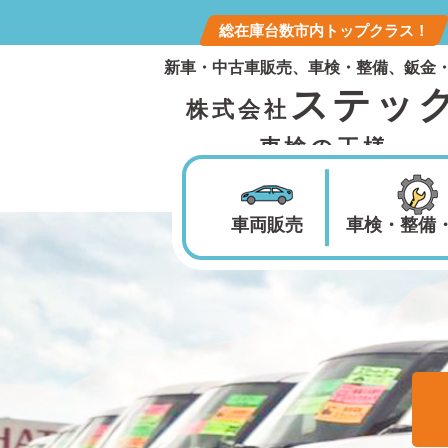
総在庫台数市内トップクラス！
新車・中古車販売、車検・整備、鈑金
ステッ
株式会社
車検の王様
車両販売
車検・整備